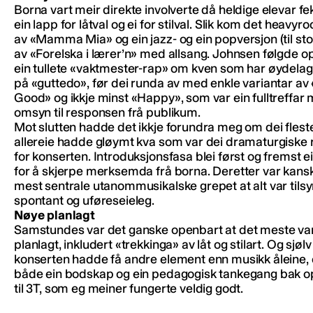
Borna vart meir direkte involverte då heldige elevar fe
ein lapp for låtval og ei for stilval. Slik kom det heavyr
av «Mamma Mia» og ein jazz- og ein popversjon (til sto
av «Forelska i lærer’n» med allsang. Johnsen følgde 
ein tullete «vaktmester-rap» om kven som har øydela
på «guttedo», før dei runda av med enkle variantar av 
Good» og ikkje minst «Happy», som var ein fulltreffar
omsyn til responsen frå publikum.
Mot slutten hadde det ikkje forundra meg om dei flest
allereie hadde gløymt kva som var dei dramaturgisk
for konserten. Introduksjonsfasa blei først og fremst ei
for å skjerpe merksemda frå borna. Deretter var kansk
mest sentrale utanommusikalske grepet at alt var tils
spontant og uføreseieleg.
Nøye planlagt
Samstundes var det ganske openbart at det meste va
planlagt, inkludert «trekkinga» av låt og stilart. Og sjøl
konserten hadde få andre element enn musikk åleine, 
både ein bodskap og ein pedagogisk tankegang bak o
til 3T, som eg meiner fungerte veldig godt.