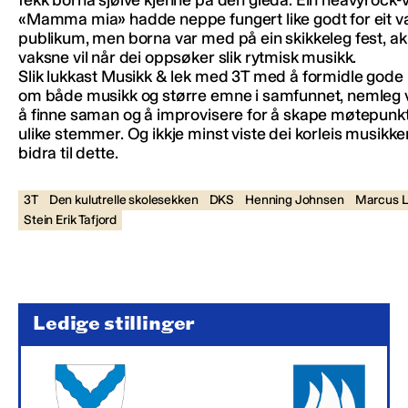
«Mamma mia» hadde neppe fungert like godt for eit v
publikum, men borna var med på ein skikkeleg fest, akk
vaksne vil når dei oppsøker slik rytmisk musikk.
Slik lukkast Musikk & lek med 3T med å formidle god
om både musikk og større emne i samfunnet, nemleg 
å finne saman og å improvisere for å skape møtepunk
ulike stemmer. Og ikkje minst viste dei korleis musikk
bidra til dette.
3T
Den kulutrelle skolesekken
DKS
Henning Johnsen
Marcus 
Stein Erik Tafjord
Ledige stillinger