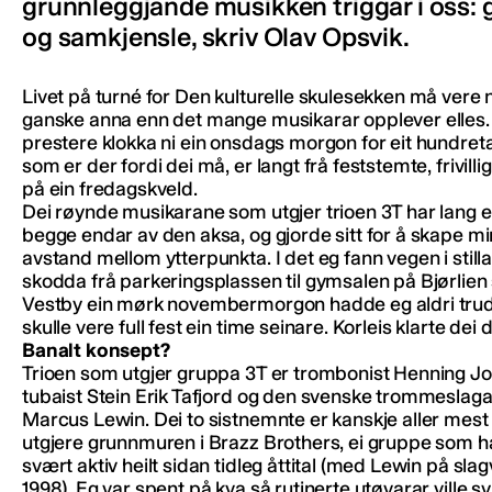
grunnleggjande musikken triggar i oss: 
og samkjensle, skriv Olav Opsvik.
Livet på turné for Den kulturelle skulesekken må vere
ganske anna enn det mange musikarar opplever elles. 
prestere klokka ni ein onsdags morgon for eit hundret
som er der fordi dei må, er langt frå feststemte, frivill
på ein fredagskveld.
Dei røynde musikarane som utgjer trioen 3T har lang er
begge endar av den aksa, og gjorde sitt for å skape m
avstand mellom ytterpunkta. I det eg fann vegen i still
skodda frå parkeringsplassen til gymsalen på Bjørlien 
Vestby ein mørk novembermorgon hadde eg aldri trud
skulle vere full fest ein time seinare. Korleis klarte dei 
Banalt konsept?
Trioen som utgjer gruppa 3T er trombonist Henning J
tubaist Stein Erik Tafjord og den svenske trommeslag
Marcus Lewin. Dei to sistnemnte er kanskje aller mest 
utgjere grunnmuren i Brazz Brothers, ei gruppe som h
svært aktiv heilt sidan tidleg åttital (med Lewin på sla
1998). Eg var spent på kva så rutinerte utøvarar ville s