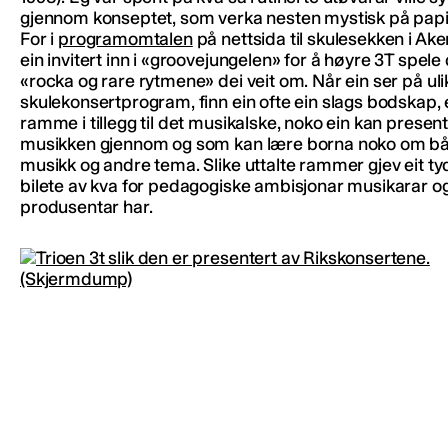
gjennom konseptet, som verka nesten mystisk på papi
For i
programomtalen
på nettsida til skulesekken i Ake
ein invitert inn i «groovejungelen» for å høyre 3T spele
«rocka og rare rytmene» dei veit om. Når ein ser på uli
skulekonsertprogram, finn ein ofte ein slags bodskap, e
ramme i tillegg til det musikalske, noko ein kan presen
musikken gjennom og som kan lære borna noko om b
musikk og andre tema. Slike uttalte rammer gjev eit ty
bilete av kva for pedagogiske ambisjonar musikarar o
produsentar har.