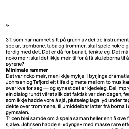
3T, som har namnet sitt på grunn av dei tre instrument
spelar, trombone, tuba og trommer, skal spele nokre 
ferdig med det. Det er då for banalt, tenkte eg. Det må
noko meir; skal det ikkje meir til for å få skuleborna til 
øyrene?
Minimale rammer
Det
var
noko meir, men ikkje mykje. I byrjinga dramati
Johnsen og Tafjord eit tilfeldig møte mellom to musik
øver kva for seg — og synast det er kjedeleg. Dei impr
ein dialog rundt vêret slik det faktisk var den dagen, f
som ikkje hadde vore å sjå, plutseleg laga lyd under t
dekte over trommene, til umiddelbar latter frå borna i
gymsalen.
Trioen blei samde om å spela saman heller enn å øve f
sjølve. Johnsen hadde ei «dynge» med masse rare eff