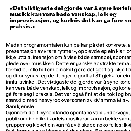
Det viktigaste dei gjorde var å syne korlei
musikk kan vera både venskap, leik og
improvisasjon, og korleis det kan gå føre se
praksis.
Medan programomtalen kun peikar på det konkrete, a
presentasjon av «rare rytmer», opplevde eg ein klar, 
ikkje uttala, intensjon om å vise både samspel, spontan
glede over musikken. Dette er ganske abstrakte tema 
formidle, i alle fall om ein skal gjere det godt og ikkje fo
og difor synast eg det fungerte godt at 3T gjekk for ein s
innfallsvinkel. Det viktigaste dei gjorde var å syne korl
kan vera både venskap, leik og improvisasjon, og korle
gå føre seg i praksis. Det var også fint at dei tok i og brå
særskild med heavyrock-versonen av «Mamma Mia».
Samkjensle
Gjennom dei tilsynelatande spontane vala undervegs, 
publikum innblikk i korleis musikarar kan arbeide sama
grupper og kicket ein kan få av å skape noko felles: Ikk
fekk borna sjølve kjenne på den gleda. Ein heavyrock-