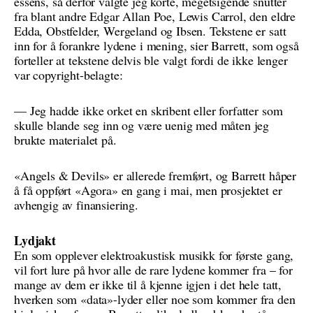
essens, så derfor valgte jeg korte, megetsigende snutter
fra blant andre Edgar Allan Poe, Lewis Carrol, den eldre
Edda, Obstfelder, Wergeland og Ibsen. Tekstene er satt
inn for å forankre lydene i mening, sier Barrett, som også
forteller at tekstene delvis ble valgt fordi de ikke lenger
var copyright-belagte:
— Jeg hadde ikke orket en skribent eller forfatter som
skulle blande seg inn og være uenig med måten jeg
brukte materialet på.
«Angels & Devils» er allerede fremført, og Barrett håper
å få oppført «Agora» en gang i mai, men prosjektet er
avhengig av finansiering.
Lydjakt
En som opplever elektroakustisk musikk for første gang,
vil fort lure på hvor alle de rare lydene kommer fra – for
mange av dem er ikke til å kjenne igjen i det hele tatt,
hverken som «data»-lyder eller noe som kommer fra den