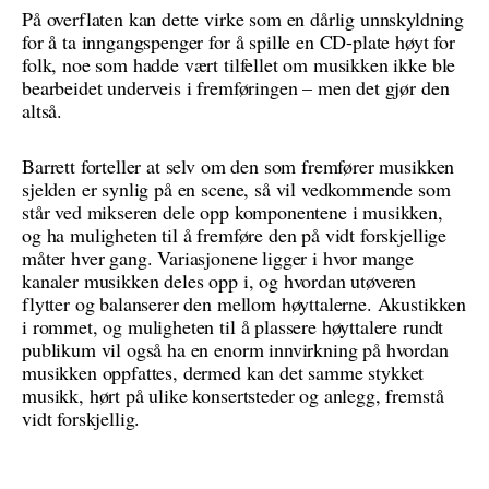
På overflaten kan dette virke som en dårlig unnskyldning
for å ta inngangspenger for å spille en CD-plate høyt for
folk, noe som hadde vært tilfellet om musikken ikke ble
bearbeidet underveis i fremføringen – men det gjør den
altså.
Barrett forteller at selv om den som fremfører musikken
sjelden er synlig på en scene, så vil vedkommende som
står ved mikseren dele opp komponentene i musikken,
og ha muligheten til å fremføre den på vidt forskjellige
måter hver gang. Variasjonene ligger i hvor mange
kanaler musikken deles opp i, og hvordan utøveren
flytter og balanserer den mellom høyttalerne. Akustikken
i rommet, og muligheten til å plassere høyttalere rundt
publikum vil også ha en enorm innvirkning på hvordan
musikken oppfattes, dermed kan det samme stykket
musikk, hørt på ulike konsertsteder og anlegg, fremstå
vidt forskjellig.