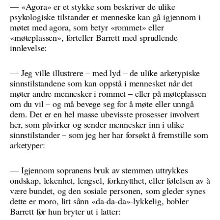
— «Agora» er et stykke som beskriver de ulike
psykologiske tilstander et menneske kan gå igjennom i
møtet med agora, som betyr «rommet» eller
«møteplassen», forteller Barrett med sprudlende
innlevelse:
— Jeg ville illustrere – med lyd – de ulike arketypiske
sinnstilstandene som kan oppstå i mennesket når det
møter andre mennesker i rommet – eller på møteplassen
om du vil – og må bevege seg for å møte eller unngå
dem. Det er en hel masse ubevisste prosesser involvert
her, som påvirker og sender mennesker inn i ulike
sinnstilstander – som jeg her har forsøkt å fremstille som
arketyper:
— Igjennom sopranens bruk av stemmen uttrykkes
ondskap, lekenhet, lengsel, forknytthet, eller følelsen av å
være bundet, og den sosiale personen, som gleder synes
dette er moro, litt sånn «da-da-da»-lykkelig, bobler
Barrett før hun bryter ut i latter: