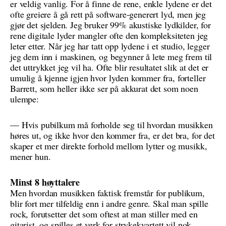
er veldig vanlig. For å finne de rene, enkle lydene er det
ofte greiere å gå rett på software-generert lyd, men jeg
gjør det sjelden. Jeg bruker 99% akustiske lydkilder, for
rene digitale lyder mangler ofte den kompleksiteten jeg
leter etter. Når jeg har tatt opp lydene i et studio, legger
jeg dem inn i maskinen, og begynner å lete meg frem til
det uttrykket jeg vil ha. Ofte blir resultatet slik at det er
umulig å kjenne igjen hvor lyden kommer fra, forteller
Barrett, som heller ikke ser på akkurat det som noen
ulempe:
— Hvis pubilkum må forholde seg til hvordan musikken
høres ut, og ikke hvor den kommer fra, er det bra, for det
skaper et mer direkte forhold mellom lytter og musikk,
mener hun.
Minst 8 høyttalere
Men hvordan musikken faktisk fremstår for publikum,
blir fort mer tilfeldig enn i andre genre. Skal man spille
rock, forutsetter det som oftest at man stiller med en
gitarist, og spilles et verk for strykekvartett vil nok