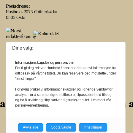
Postadresse:
Postboks 2073 Grünerløkka,
0505 Oslo
Ballade mottar tilskudd fra Norsk kulturråd, i tillegg til økonomisk støtte
Dine valg:
fra eierne NOPA, Norsk komponistforening og Musikkforleggerne.
Ballade drives etter Redaktør- og Vær Varsom-plakaten.
Informasjonskapsler og personvern
BALLADE — NORGES MUSIKKMAGASIN
For å gi deg relevant innhold / annonser bruker vi informasjon fra
ditt besøk på vårt nettsted. Du kan reservere deg mot dette under
"Innstillinger".
For øvrig bruker vi informasjonskapsler og lignende verktøy for
analyse, for å sammenligne nettlesere, tilpasse innhold til deg
a
a
a
a
a
a
og for å utvikle og tilby nødvendig funksjonalitet. Les mer i vår
personvernerklæring.
a
a
a
a
a
a
a
a
a
a
a
Avvis alle
Godta valgte
Innstillinger