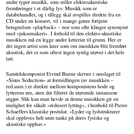
andre typer msuikk, som stiller elektroakustiske
fremføringer i et dårlig lys: Musikk som er
databehandlet, og i tillegg skal avspilles direkte fra en
CD under en konsert, vil i mange genre fortjene
betegnelsen «playback» – noe som ofte klinger synonymt
med «juksemakeri». I forhold til den elektro-akustiske
musikken må en legge andre kriterier til grunn. Her er
det ingen artist som later som om musikken blir fremført
akustisk, det er som oftest ingen synlig utøver i det hele
tatt.
Samtidskomponist Eivind Buene skriver i omslaget til
«Sinus Seduction» at formidlingen (av musikken –
red.anm.) er direkte mellom komponistens hode og
lytterens øre, uten det filteret de utøvende instansene
utgjør. Slik kan man hevde at denne musikken gir en
mulighet for såkalt «redusert lytting», i henhold til Pierre
Schaeffers klassiske postulat: «Lyder og lydstrukturer
skal oppleves helt uten tanke på deres fysiske og
akustiske opphav.»