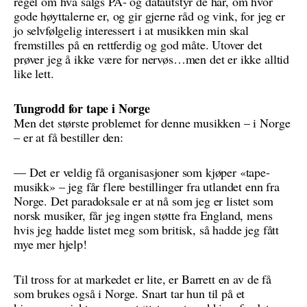
regel om hva salgs PA- og datautstyr de har, om hvor
gode høyttalerne er, og gir gjerne råd og vink, for jeg er
jo selvfølgelig interessert i at musikken min skal
fremstilles på en rettferdig og god måte. Utover det
prøver jeg å ikke være for nervøs…men det er ikke alltid
like lett.
Tungrodd for tape i Norge
Men det største problemet for denne musikken – i Norge
– er at få bestiller den:
— Det er veldig få organisasjoner som kjøper «tape-
musikk» – jeg får flere bestillinger fra utlandet enn fra
Norge. Det paradoksale er at nå som jeg er listet som
norsk musiker, får jeg ingen støtte fra England, mens
hvis jeg hadde listet meg som britisk, så hadde jeg fått
mye mer hjelp!
Til tross for at markedet er lite, er Barrett en av de få
som brukes også i Norge. Snart tar hun til på et