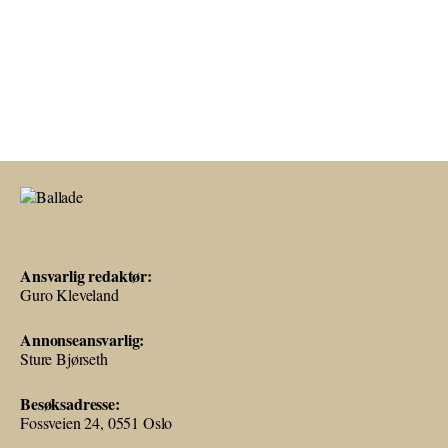
Ansvarlig redaktør:
Guro Kleveland
Annonseansvarlig:
Sture Bjørseth
Besøksadresse:
Fossveien 24, 0551 Oslo