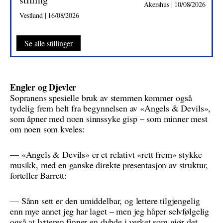
Akershus | 10/08/2026
Vestland | 16/08/2026
Se alle stillinger
Engler og Djevler
Sopranens spesielle bruk av stemmen kommer også
tydelig frem helt fra begynnelsen av «Angels & Devils»,
som åpner med noen sinnssyke gisp – som minner mest
om noen som kveles:
— «Angels & Devils» er et relativt «rett frem» stykke
musikk, med en ganske direkte presentasjon av struktur,
forteller Barrett:
— Sånn sett er den umiddelbar, og lettere tilgjengelig
enn mye annet jeg har laget – men jeg håper selvfølgelig
også at lytteren finner en dybde i verket som gjør det