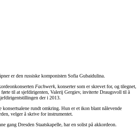
øråpner er den russiske komponisten Sofia Gubaidulina.
kordeonkonserten
Fachwerk
, konserter som er skrevet for, og tilegnet,
e til at sjefdirigenten, Valerij Gergiev, inviterte Draugsvoll til å
fdirigentstillingen der i 2013.
ore konsertsalene rundt omkring. Hun er et ikon blant nålevende
rden, velger å skrive for instrumentet.
enne gang Dresden Staatskapelle, har en solist på akkordeon.