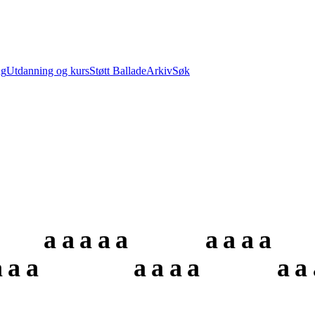
ng
Utdanning og kurs
Støtt Ballade
Arkiv
Søk
a
a
a
a
a
a
a
a
a
a
a
a
a
a
a
a
a
a