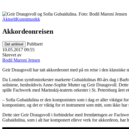
Aktuelt
Kunstmusikk
Akkordeonreisen
Publisert
Del artikkel
10.05.2017 09:55
Skrevet av
Bodil Maroni Jensen
Geir Draugsvoll har tatt akkordeonet med på en reise i den klassiske 
Da London symfoniorkester markerte Gubaidulinas 80-års dag i Barbic
solistene, henholdsvis Anne-Sophie Mutter og Geir Draugsvoll. Dette var
spille Fachwerk med Marinskij-teatrets orkester i St. Petersburg året
– Sofia Gubaidulina er den komponisten som i dag er aller viktigst for
komponister, og det er viktig for et instrument som mitt, som ikke har 
Dette sier Geir Draugsvoll i forbindelse med fremføringen av Fachwerk 
Gubaidulina, som i alt har komponert elleve verk for akkordeon, har h