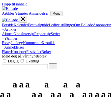
Hopp til innhald
Artikler
Ytringer
Anmeldelser
Meny
Forside
Kalender
Festivalguide
Ledige stillinger
Om Ballade
Annonseri
+
Artikler
Aktuelt
Notis
Intervju
Reportasje
Serier
+
Ytringer
Essay
Innlegg
Kommentar
Kronikk
+
Anmeldelser
Plater
Konserter
Festivaler
Bøker
Meld deg på vårt nyhetsbrev
Daglig
Ukentlig
a
a
a
a
a
a
a
a
a
a
a
a
a
a
a
a
a