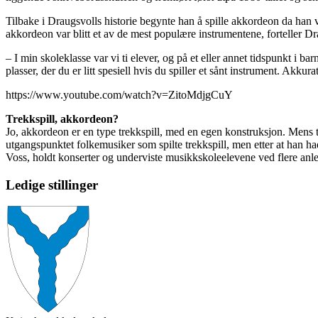
Tilbake i Draugsvolls historie begynte han å spille akkordeon da han v
akkordeon var blitt et av de mest populære instrumentene, forteller Dr
– I min skoleklasse var vi ti elever, og på et eller annet tidspunkt i b
plasser, der du er litt spesiell hvis du spiller et sånt instrument. Akku
https://www.youtube.com/watch?v=ZitoMdjgCuY
Trekkspill, akkordeon?
Jo, akkordeon er en type trekkspill, med en egen konstruksjon. Mens 
utgangspunktet folkemusiker som spilte trekkspill, men etter at han 
Voss, holdt konserter og underviste musikkskoleelevene ved flere anled
Ledige stillinger