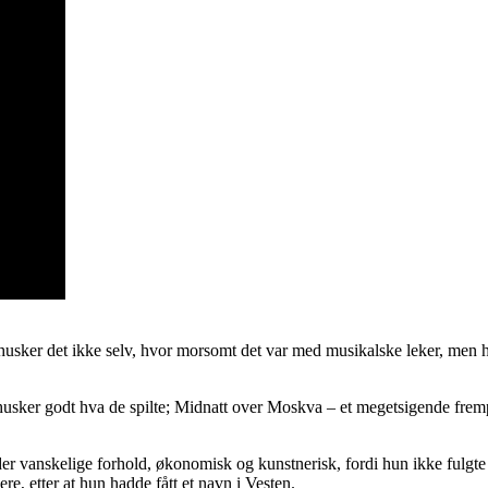
husker det ikke selv, hvor morsomt det var med musikalske leker, men 
 husker godt hva de spilte; Midnatt over Moskva – et megetsigende fre
er vanskelige forhold, økonomisk og kunstnerisk, fordi hun ikke fulgte
re, etter at hun hadde fått et navn i Vesten.