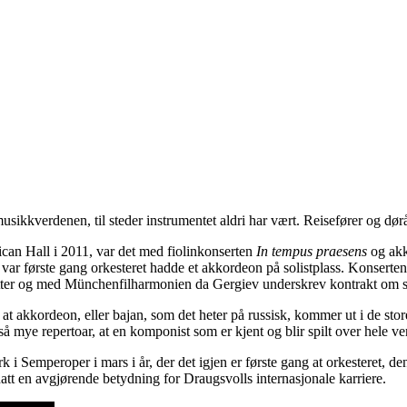
musikkverdenen, til steder instrumentet aldri har vært. Reisefører og d
an Hall i 2011, var det med fiolinkonserten
In tempus praesens
og ak
 første gang orkesteret hadde et akkordeon på solistplass. Konserten ført
 etter og med Münchenfilharmonien da Gergiev underskrev kontrakt om sje
 at akkordeon, eller bajan, som det heter på russisk, kommer ut i de st
så mye repertoar, at en komponist som er kjent og blir spilt over hele ve
i Semperoper i mars i år, der det igjen er første gang at orkesteret, d
att en avgjørende betydning for Draugsvolls internasjonale karriere.