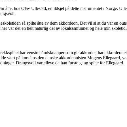
ar åtte, hos Olav Ullestad, en ildsjel på dette instrumentet i Norge. Ul
augsvoll.
arneskoletiden så spilte åtte av dem akkordeon. Det vil si at du var en ou
rat her var det en helt naturlig del av lokalsamfunnet og hele min skoletid.
trekkspillet har venstrehåndsknapper som gir akkorder, har akkordeonet 
hadde vært på kurs hos den danske akkordeonisten Mogens Ellegaard, var
ninger. Draugsvoll var elleve da han første gang spilte for Ellegaard.