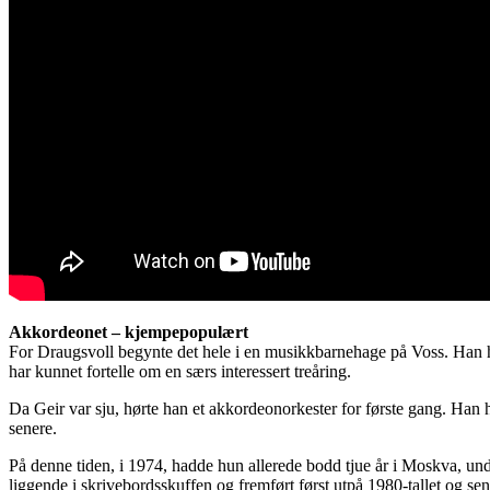
Akkordeonet – kjempepopulært
For Draugsvoll begynte det hele i en musikkbarnehage på Voss. Han 
har kunnet fortelle om en særs interessert treåring.
Da Geir var sju, hørte han et akkordeonorkester for første gang. Han
senere.
På denne tiden, i 1974, hadde hun allerede bodd tjue år i Moskva, und
liggende i skrivebordsskuffen og fremført først utpå 1980-tallet og sene