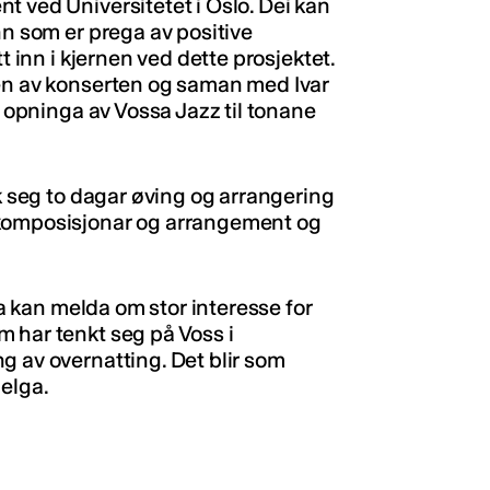
t ved Universitetet i Oslo. Dei kan
nn som er prega av positive
t inn i kjernen ved dette prosjektet.
pen av konserten og saman med Ivar
e opninga av Vossa Jazz til tonane
ak seg to dagar øving og arrangering
 komposisjonar og arrangement og
ga kan melda om stor interesse for
 har tenkt seg på Voss i
g av overnatting. Det blir som
helga.