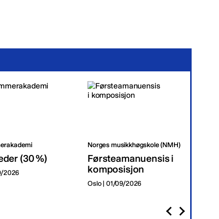
erakademi
Norges musikkhøgskole (NMH)
Tr
eder (30 %)
Førsteamanuensis i
Da
komposisjon
09/2026
Tr
Oslo | 01/09/2026