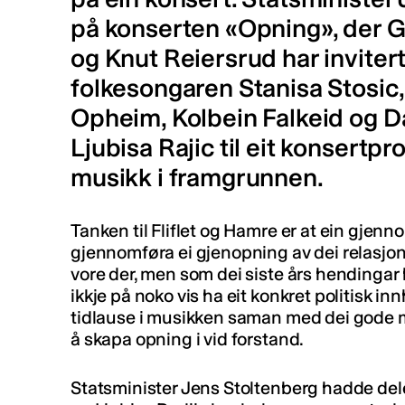
på konserten «Opning», der Ga
og Knut Reiersrud har inviter
folkesongaren Stanisa Stosic,
Opheim, Kolbein Falkeid og D
Ljubisa Rajic til eit konsertp
musikk i framgrunnen.
Tanken til Fliflet og Hamre er at ein gjen
gjennomføra ei gjenopning av dei relasjo
vore der, men som dei siste års hendingar 
ikkje på noko vis ha eit konkret politisk in
tidlause i musikken saman med dei gode
å skapa opning i vid forstand.
Statsminister Jens Stoltenberg hadde del