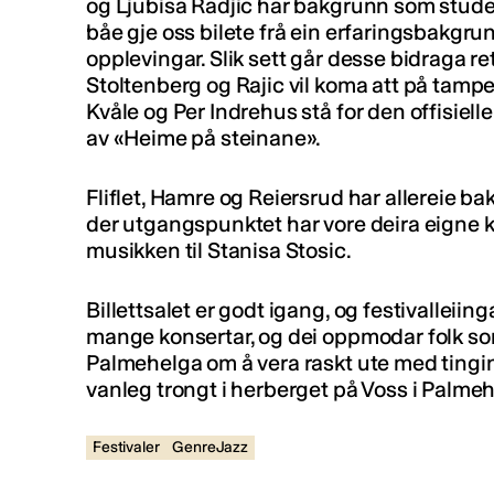
og Ljubisa Radjic har bakgrunn som studen
båe gje oss bilete frå ein erfaringsbakgru
opplevingar. Slik sett går desse bidraga ret
Stoltenberg og Rajic vil koma att på tam
Kvåle og Per Indrehus stå for den offisiell
av «Heime på steinane».
Fliflet, Hamre og Reiersrud har allereie b
der utgangspunktet har vore deira eigne
musikken til Stanisa Stosic.
Billettsalet er godt igang, og festivalleiin
mange konsertar, og dei oppmodar folk som
Palmehelga om å vera raskt ute med tingin
vanleg trongt i herberget på Voss i Palme
Festivaler
GenreJazz