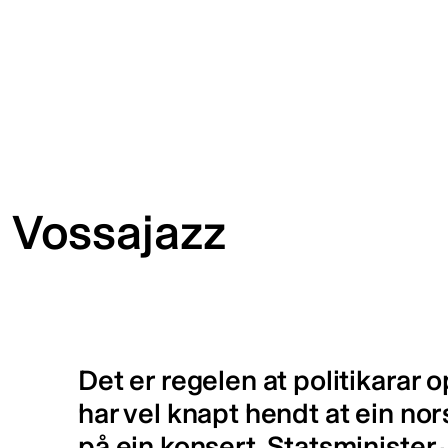
l Vossajazz
Det er regelen at politikarar 
har vel knapt hendt at ein nors
på ein konsert. Statsminister