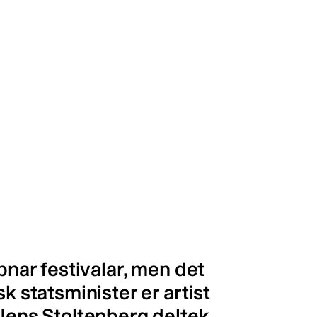
opnar festivalar, men det
k statsminister er artist
 Jens Stoltenberg deltek