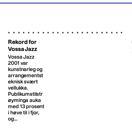
Rekord for
Vossa Jazz
Vossa Jazz
2001 var
kunstnarleg og
arrangementst
eknisk svært
vellukka.
Publikumstilstr
øyminga auka
med 13 prosent
i høve til i fjor,
og...