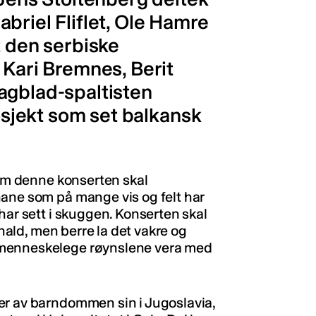
briel Fliflet, Ole Hamre
t den serbiske
 Kari Bremnes, Berit
agblad-spaltisten
rosjekt som set balkansk
nom denne konserten skal
nane som på mange vis og felt har
har sett i skuggen. Konserten skal
nhald, men berre la det vakre og
 menneskelege røynslene vera med
er av barndommen sin i Jugoslavia,