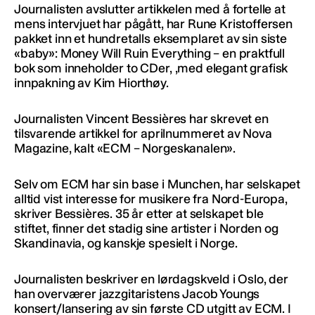
Journalisten avslutter artikkelen med å fortelle at
mens intervjuet har pågått, har Rune Kristoffersen
pakket inn et hundretalls eksemplaret av sin siste
«baby»: Money Will Ruin Everything – en praktfull
bok som inneholder to CDer, ,med elegant grafisk
innpakning av Kim Hiorthøy.
Journalisten Vincent Bessières har skrevet en
tilsvarende artikkel for aprilnummeret av Nova
Magazine, kalt «ECM – Norgeskanalen».
Selv om ECM har sin base i Munchen, har selskapet
alltid vist interesse for musikere fra Nord-Europa,
skriver Bessières. 35 år etter at selskapet ble
stiftet, finner det stadig sine artister i Norden og
Skandinavia, og kanskje spesielt i Norge.
Journalisten beskriver en lørdagskveld i Oslo, der
han overværer jazzgitaristens Jacob Youngs
konsert/lansering av sin første CD utgitt av ECM. I