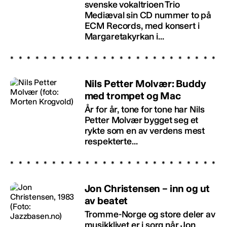
svenske vokaltrioen Trio
Mediæval sin CD nummer to på
ECM Records, med konsert i
Margaretakyrkan i...
Nils Petter Molvær: Buddy
med trompet og Mac
År for år, tone for tone har Nils
Petter Molvær bygget seg et
rykte som en av verdens mest
respekterte...
Jon Christensen – inn og ut
av beatet
Tromme-Norge og store deler av
musikklivet er i sorg når Jon