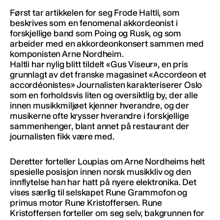
Først tar artikkelen for seg Frode Haltli, som
beskrives som en fenomenal akkordeonist i
forskjellige band som Poing og Rusk, og som
arbeider med en akkordeonkonsert sammen med
komponisten Arne Nordheim.
Haltli har nylig blitt tildelt «Gus Viseur», en pris
grunnlagt av det franske magasinet «Accordeon et
accordéonistes» Journalisten karakteriserer Oslo
som en forholdsvis liten og oversiktlig by, der alle
innen musikkmiljøet kjenner hverandre, og der
musikerne ofte krysser hverandre i forskjellige
sammenhenger, blant annet på restaurant der
journalisten fikk være med.
Deretter forteller Loupias om Arne Nordheims helt
spesielle posisjon innen norsk musikkliv og den
innflytelse han har hatt på nyere elektronika. Det
vises særlig til selskapet Rune Grammofon og
primus motor Rune Kristoffersen. Rune
Kristoffersen forteller om seg selv, bakgrunnen for