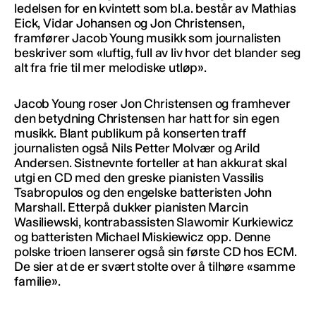
ledelsen for en kvintett som bl.a. består av Mathias
Eick, Vidar Johansen og Jon Christensen,
framfører Jacob Young musikk som journalisten
beskriver som «luftig, full av liv hvor det blander seg
alt fra frie til mer melodiske utløp».
Jacob Young roser Jon Christensen og framhever
den betydning Christensen har hatt for sin egen
musikk. Blant publikum på konserten traff
journalisten også Nils Petter Molvær og Arild
Andersen. Sistnevnte forteller at han akkurat skal
utgi en CD med den greske pianisten Vassilis
Tsabropulos og den engelske batteristen John
Marshall. Etterpå dukker pianisten Marcin
Wasiliewski, kontrabassisten Slawomir Kurkiewicz
og batteristen Michael Miskiewicz opp. Denne
polske trioen lanserer også sin første CD hos ECM.
De sier at de er svært stolte over å tilhøre «samme
familie».