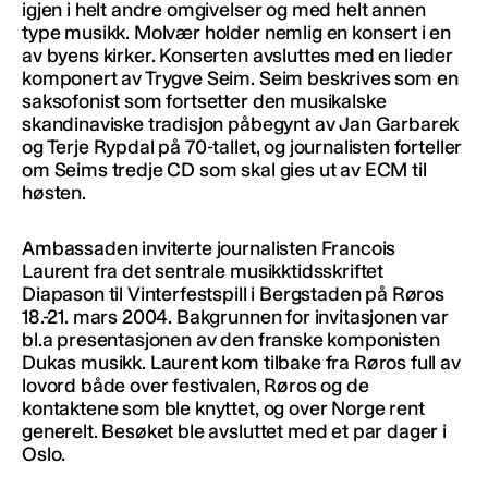
igjen i helt andre omgivelser og med helt annen
type musikk. Molvær holder nemlig en konsert i en
av byens kirker. Konserten avsluttes med en lieder
komponert av Trygve Seim. Seim beskrives som en
saksofonist som fortsetter den musikalske
skandinaviske tradisjon påbegynt av Jan Garbarek
og Terje Rypdal på 70-tallet, og journalisten forteller
om Seims tredje CD som skal gies ut av ECM til
høsten.
Ambassaden inviterte journalisten Francois
Laurent fra det sentrale musikktidsskriftet
Diapason til
Vinterfestspill i Bergstaden på Røros
18.-21. mars 2004. Bakgrunnen for invitasjonen var
bl.a presentasjonen av den franske komponisten
Dukas musikk. Laurent kom tilbake fra Røros full av
lovord både over festivalen, Røros og de
kontaktene som ble knyttet, og over Norge rent
generelt. Besøket ble avsluttet med et par dager i
Oslo.