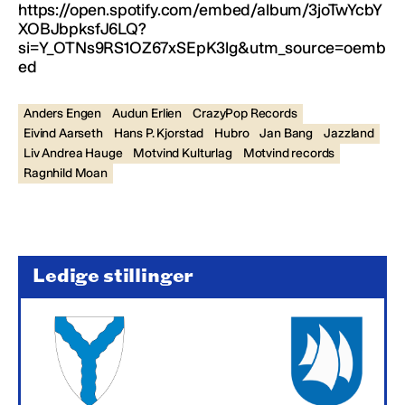
https://open.spotify.com/embed/album/3joTwYcbY
XOBJbpksfJ6LQ?
si=Y_OTNs9RS1OZ67xSEpK3lg&utm_source=oemb
ed
Anders Engen
Audun Erlien
CrazyPop Records
Eivind Aarseth
Hans P. Kjorstad
Hubro
Jan Bang
Jazzland
Liv Andrea Hauge
Motvind Kulturlag
Motvind records
Ragnhild Moan
Ledige stillinger