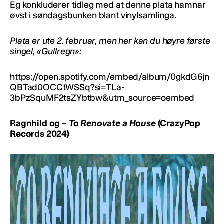
Eg konkluderer tidleg med at denne plata hamnar
øvst i søndagsbunken blant vinylsamlinga.
Plata er ute 2. februar, men her kan du høyre første
singel, «Gullregn»:
https://open.spotify.com/embed/album/0gkdG6jn
QBTad0OCCtWSSq?si=TLa-
3bPzSquMF2tsZYbtbw&utm_source=oembed
Ragnhild og –
To Renovate a House
(CrazyPop
Records 2024)