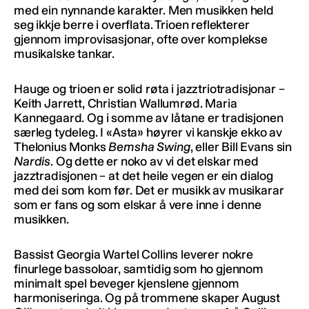
med ein nynnande karakter. Men musikken held
seg ikkje berre i overflata. Trioen reflekterer
gjennom improvisasjonar, ofte over komplekse
musikalske tankar.
Hauge og trioen er solid røta i jazztriotradisjonar –
Keith Jarrett, Christian Wallumrød. Maria
Kannegaard. Og i somme av låtane er tradisjonen
særleg tydeleg. I «Asta» høyrer vi kanskje ekko av
Thelonius Monks
Bemsha Swing
, eller Bill Evans sin
Nardis
. Og dette er noko av vi det elskar med
jazztradisjonen – at det heile vegen er ein dialog
med dei som kom før. Det er musikk av musikarar
som er fans og som elskar å vere inne i denne
musikken.
Bassist Georgia Wartel Collins leverer nokre
finurlege bassoloar, samtidig som ho gjennom
minimalt spel beveger kjenslene gjennom
harmoniseringa. Og på trommene skaper August