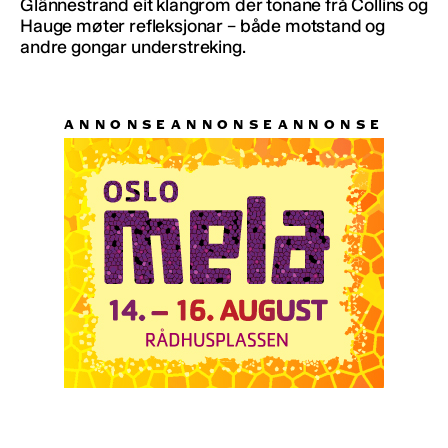
Glännestrand eit klangrom der tonane frå Collins og
Hauge møter refleksjonar – både motstand og
andre gongar understreking.