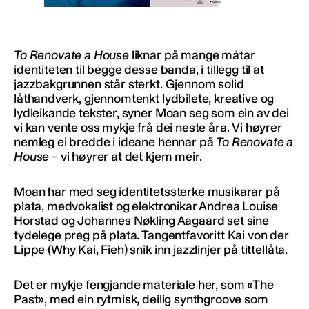
To Renovate a House
liknar på mange måtar
identiteten til begge desse banda, i tillegg til at
jazzbakgrunnen står sterkt. Gjennom solid
låthandverk, gjennomtenkt lydbilete, kreative og
lydleikande tekster, syner Moan seg som ein av dei
vi kan vente oss mykje frå dei neste åra. Vi høyrer
nemleg ei bredde i ideane hennar på
To Renovate a
House
– vi høyrer at det kjem meir.
Moan har med seg identitetssterke musikarar på
plata, medvokalist og elektronikar Andrea Louise
Horstad og Johannes Nøkling Aagaard set sine
tydelege preg på plata. Tangentfavoritt Kai von der
Lippe (Why Kai, Fieh) snik inn jazzlinjer på tittellåta.
Det er mykje fengjande materiale her, som «The
Past», med ein rytmisk, deilig synthgroove som