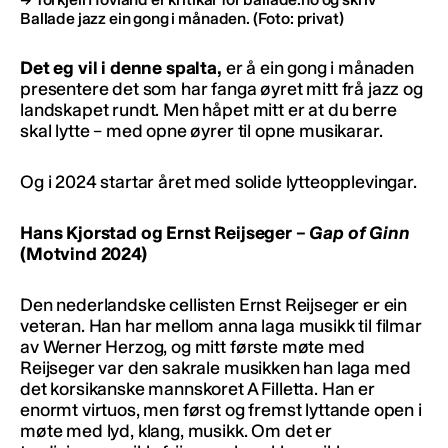
Ballade jazz ein gong i månaden.
(Foto: privat)
Det eg vil i denne spalta,
er å ein gong i månaden
presentere det som har fanga øyret mitt frå jazz og
landskapet rundt. Men håpet mitt er at du berre
skal lytte – med opne øyrer til opne musikarar.
Og i 2024 startar året med solide lytteopplevingar.
Hans Kjorstad og Ernst
Reijseger –
Gap of Ginn
(Motvind 2024)
Den nederlandske cellisten Ernst Reijseger er ein
veteran. Han har mellom anna laga musikk til filmar
av Werner Herzog, og mitt første møte med
Reijseger var den sakrale musikken han laga med
det korsikanske mannskoret A Filletta. Han er
enormt virtuos, men først og fremst lyttande open i
møte med lyd, klang, musikk. Om det er