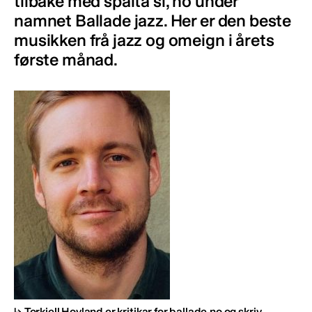
tilbake med spalta si, no under
namnet Ballade jazz. Her er den beste
musikken frå jazz og omeign i årets
første månad.
Torkjell Hovland er kritikar for ballade.no og skriv