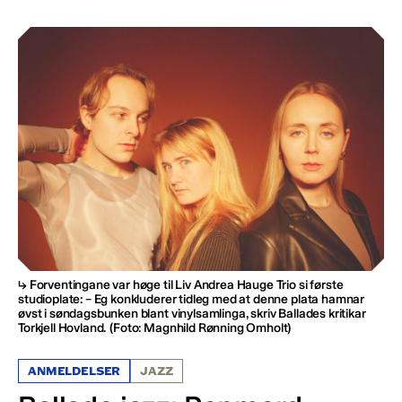
Forventingane var høge til Liv Andrea Hauge Trio si første
studioplate: – Eg konkluderer tidleg med at denne plata hamnar
øvst i søndagsbunken blant vinylsamlinga, skriv Ballades kritikar
Torkjell Hovland.
(Foto: Magnhild Rønning Omholt)
ANMELDELSER
JAZZ