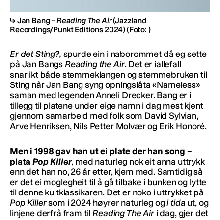
Jan Bang –
Reading The Air
(Jazzland
Recordings/Punkt Editions 2024)
(Foto: )
Er det Sting?,
spurde ein i naborommet då eg sette
på Jan Bangs
Reading the Air
. Det er iallefall
snarlikt både stemmeklangen og stemmebruken til
Sting når Jan Bang syng opningslåta «Nameless»
saman med legenden Anneli Drecker. Bang er i
tillegg til platene under eige namn i dag mest kjent
gjennom samarbeid med folk som David Sylvian,
Arve Henriksen,
Nils Petter Molvær
og
Erik Honoré
.
Men i 1998 gav han ut ei plate der han song –
plata
Pop Killer
, med naturleg nok eit anna uttrykk
enn det han no, 26 år etter, kjem med. Samtidig så
er det ei moglegheit til å gå tilbake i bunken og lytte
til denne kultklassikaren. Det er noko i uttrykket på
Pop Killer
som i 2024 høyrer naturleg og
i tida
ut, og
linjene derfrå fram til
Reading The Air
i dag, gjer det