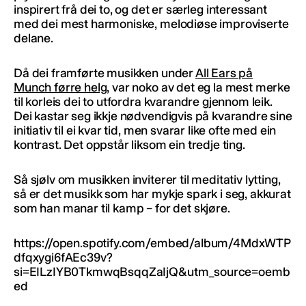
inspirert frå dei to, og det er særleg interessant
med dei mest harmoniske, melodiøse improviserte
delane.
Då dei framførte musikken under
All Ears på
Munch førre helg
, var noko av det eg la mest merke
til korleis dei to utfordra kvarandre gjennom leik.
Dei kastar seg ikkje nødvendigvis på kvarandre sine
initiativ til ei kvar tid, men svarar like ofte med ein
kontrast. Det oppstår liksom ein tredje ting.
Så sjølv om musikken inviterer til meditativ lytting,
så er det musikk som har mykje spark i seg, akkurat
som han manar til kamp – for det skjøre.
https://open.spotify.com/embed/album/4MdxWTP
dfqxygi6fAEc39v?
si=EILzIYB0TkmwqBsqqZaIjQ&utm_source=oemb
ed