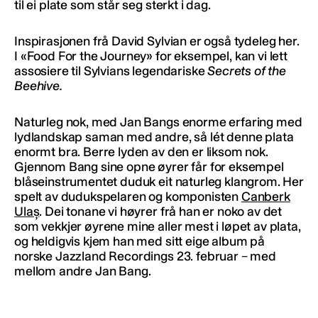
til ei plate som står seg sterkt i dag.
Inspirasjonen frå David Sylvian er også tydeleg her.
I «Food For the Journey» for eksempel, kan vi lett
assosiere til Sylvians legendariske
Secrets of the
Beehive.
Naturleg nok, med Jan Bangs enorme erfaring med
lydlandskap saman med andre, så lét denne plata
enormt bra. Berre lyden av den er liksom nok.
Gjennom Bang sine opne øyrer får for eksempel
blåseinstrumentet duduk eit naturleg klangrom. Her
spelt av dudukspelaren og komponisten
Canberk
Ulaș
. Dei tonane vi høyrer frå han er noko av det
som vekkjer øyrene mine aller mest i løpet av plata,
og heldigvis kjem han med sitt eige album på
norske Jazzland Recordings 23. februar – med
mellom andre Jan Bang.