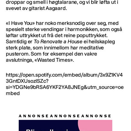
droppar og smell i høgtalarane, og vi blir løfta ut i
svevet av gitarist Aagaard.
«I Have You» har noko merksnodig over seg, med
spesielt sterke vendingar i harmonikken, som også
løftar uttrykket ut frå det reine poputtrykket.
Samtidig er
To Renovate a House
ei heilskapleg
sterk plate, som innimellom har meditative
pusterom. Som for eksempel den vakre
avslutninga, «Wasted Times».
https://open.spotify.com/embed/album/3x9Z1KV4
3GntDXUsozlSZc?
si=YDGNe9bRSA6YKF2YA8JNEg&utm_source=oe
mbed