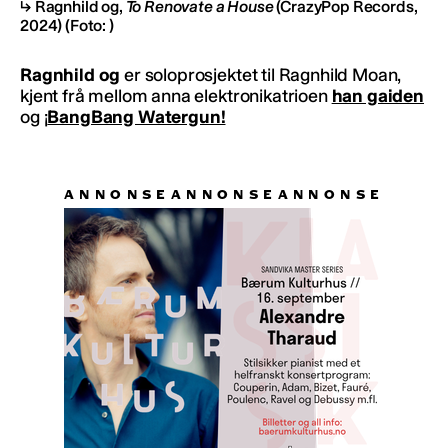
Ragnhild og,
To Renovate a House
(CrazyPop Records,
2024)
(Foto: )
Ragnhild og
er soloprosjektet til Ragnhild Moan,
kjent frå mellom anna elektronikatrioen
han gaiden
og
¡
BangBang Watergun!