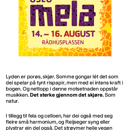
Lyden er porøs, skjør. Somme gongar lét det som
dei spelar på tynt rispapir, men med ei intens kraft i
bogen. Og nettopp i denne motsetnaden oppstår
musikken.
Det sterke gjennom det skjøre.
Som
natur.
I tillegg til fela og celloen, har dei også med seg
fleire små harmonium, og Reijseger syng eller
plystrar ein del også. Det strøymer heile vegen