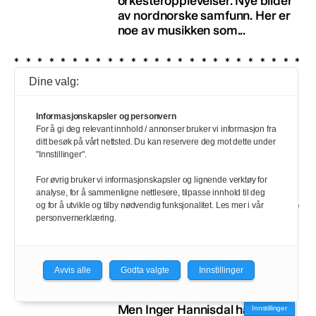
orkesteropplevelser. Nye bilder
av nordnorske samfunn. Her er
noe av musikken som...
Dine valg:
Musikk som vil fargelegge
livet ditt
Informasjonskapsler og personvern
Om framsida av avisene teiknar
For å gi deg relevant innhold / annonser bruker vi informasjon fra
ditt besøk på vårt nettsted. Du kan reservere deg mot dette under
eit grått bilete av verda, så gjer
"Innstillinger".
desse musikarane det dei kan
for å setje...
For øvrig bruker vi informasjonskapsler og lignende verktøy for
analyse, for å sammenligne nettlesere, tilpasse innhold til deg
og for å utvikle og tilby nødvendig funksjonalitet. Les mer i vår
personvernerklæring.
Erfaren debutant
overbeviser med si
Avvis alle
Godta valgte
Innstillinger
reisedagbok
Ikkje alle fusjoner er vellukka.
Men Inger Hannisdal har kome
Innstillinger