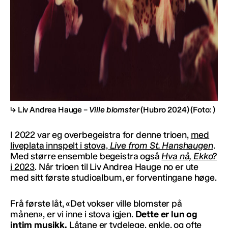
Liv Andrea Hauge –
Ville blomster
(Hubro 2024)
(Foto: )
I 2022 var eg overbegeistra for denne trioen,
med
liveplata innspelt i stova,
Live from St. Hanshaugen
.
Med større ensemble begeistra også
Hva nå, Ekko?
i 2023
. Når trioen til Liv Andrea Hauge no er ute
med sitt første studioalbum, er forventingane høge.
Frå første låt, «Det vokser ville blomster på
månen», er vi inne i stova igjen.
Dette er lun og
intim musikk.
Låtane er tydelege, enkle, og ofte