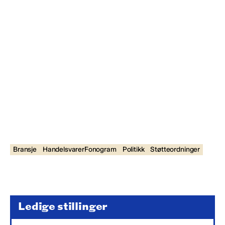
Bransje
HandelsvarerFonogram
Politikk
Støtteordninger
Ledige stillinger