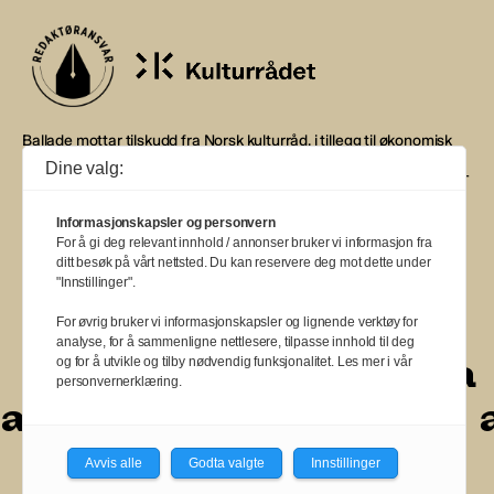
Ballade mottar tilskudd fra Norsk kulturråd, i tillegg til økonomisk
støtte fra eierne NOPA, Norsk komponistforening og
Dine valg:
Musikkforleggerne. Ballade drives etter Redaktør- og Vær Varsom-
plakaten.
Informasjonskapsler og personvern
BALLADE — NORGES MUSIKKMAGASIN
For å gi deg relevant innhold / annonser bruker vi informasjon fra
ditt besøk på vårt nettsted. Du kan reservere deg mot dette under
"Innstillinger".
For øvrig bruker vi informasjonskapsler og lignende verktøy for
analyse, for å sammenligne nettlesere, tilpasse innhold til deg
a
a
a
a
a
a
a
a
og for å utvikle og tilby nødvendig funksjonalitet. Les mer i vår
personvernerklæring.
a
a
a
a
a
a
a
a
a
Avvis alle
Godta valgte
Innstillinger