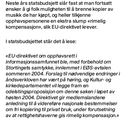
Neste års statsbudsjett slår fast at man fortsatt
ønsker å gi folk muligheten til å brenne kopier av
musikk de har kjøpt, og heller tilkjenne
opphavspersonene en ekstra slump «rimelig
kompensasjon», slik EU-direktivet krever.
I statsbudsjettet står det å lese:
«EU-direktivet om opphavsrett i
informasjonssamfunnet ble, med forbehold om
Stortingets samtykke, innlemmet i EØS-avtalen
sommeren 2004. Forslag til nødvendige endringer i
åndsverkloven har vært på høring, og Kultur- og
kirkedepartementet vil legge fram en
odelstingsproposisjon om denne saken i løpet av
høsten 2004. Direktivet gir medlemslandene
anledning til å videreføre nasjonale bestemmelser
om fri kopiering til privat bruk, under forutsetning
av at rettighetshaverne gis rimelig kompensasjon.»