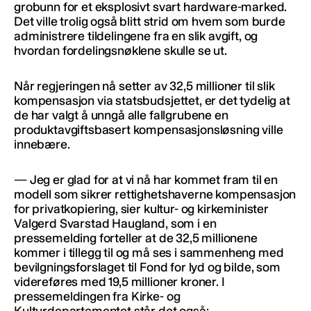
grobunn for et eksplosivt svart hardware-marked.
Det ville trolig også blitt strid om hvem som burde
administrere tildelingene fra en slik avgift, og
hvordan fordelingsnøklene skulle se ut.
Når regjeringen nå setter av 32,5 millioner til slik
kompensasjon via statsbudsjettet, er det tydelig at
de har valgt å unngå alle fallgrubene en
produktavgiftsbasert kompensasjonsløsning ville
innebære.
— Jeg er glad for at vi nå har kommet fram til en
modell som sikrer rettighetshaverne kompensasjon
for privatkopiering, sier kultur- og kirkeminister
Valgerd Svarstad Haugland, som i en
pressemelding forteller at de 32,5 millionene
kommer i tillegg til og må ses i sammenheng med
bevilgningsforslaget til Fond for lyd og bilde, som
videreføres med 19,5 millioner kroner. I
pressemeldingen fra Kirke- og
Kulturdepartementet står det også: