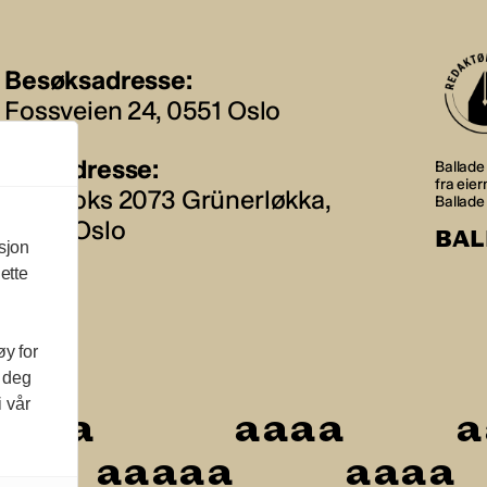
Besøksadresse:
Fossveien 24, 0551 Oslo
Postadresse:
Ballade 
fra eie
Postboks 2073 Grünerløkka,
Ballade
0505 Oslo
BAL
sjon
ette
øy for
l deg
i vår
a
a
a
a
a
a
a
a
a
a
a
a
a
a
a
a
a
a