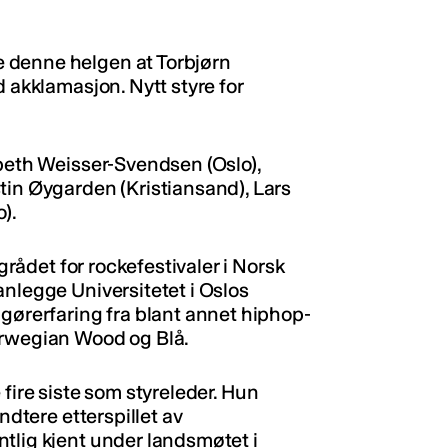
 denne helgen at Torbjørn
d akklamasjon. Nytt styre for
abeth Weisser-Svendsen (Oslo),
tin Øygarden (Kristiansand), Lars
).
agrådet for rockefestivaler i Norsk
anlegge Universitetet i Oslos
ngørerfaring fra blant annet hiphop-
orwegian Wood og Blå.
de fire siste som styreleder. Hun
ndtere etterspillet av
tlig kjent under landsmøtet i