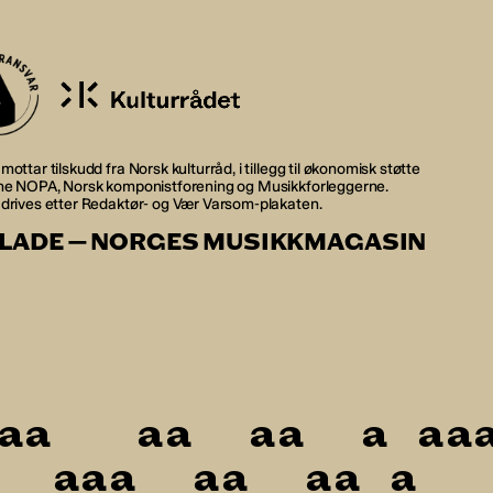
mottar tilskudd fra Norsk kulturråd, i tillegg til økonomisk støtte
rne NOPA, Norsk komponistforening og Musikkforleggerne.
 drives etter Redaktør- og Vær Varsom-plakaten.
LADE — NORGES MUSIKKMAGASIN
a
a
a
a
a
a
a
a
a
a
a
a
a
a
a
a
a