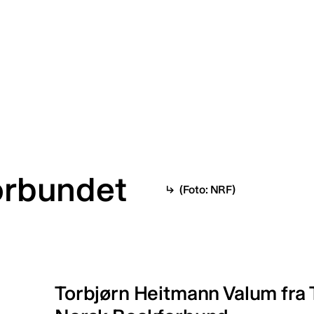
forbundet
(Foto: NRF)
Torbjørn Heitmann Valum fra T