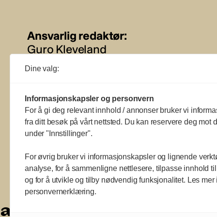
Ansvarlig redaktør:
Guro Kleveland
Dine valg:
Annonseansvarlig:
Sture Bjørseth
Informasjonskapsler og personvern
For å gi deg relevant innhold / annonser bruker vi informa
fra ditt besøk på vårt nettsted. Du kan reservere deg mot d
under "Innstillinger".
For øvrig bruker vi informasjonskapsler og lignende verkt
analyse, for å sammenligne nettlesere, tilpasse innhold ti
og for å utvikle og tilby nødvendig funksjonalitet. Les mer 
a
a
a
a
a
a
a
a
a
a
personvernerklæring.
a
a
a
a
a
a
a