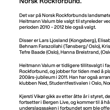
Norsk Rockforbund.
Det var på Norsk Rockforbunds landsmøte
Heitmann Valum ble valgt til styreleder ve
perioden 2010 – 2012 ble også valgt.
Disser er Lars Ljosland (Kongsberg), Elis
Behnam Farazollahi (Tønsberg/ Oslo), Kris
Tefre Baade (Oslo), Hanna Breistrand, (Oslo
Heitmann Valum er tidligere tillitsvalgt i f
Rockforbund, og jobber for tiden med å pl
200års-jubileum i 2011. Han har også arra
klubben Ned, Studentfestivalen i Oslo, N
Kjersti Vikør gikk av etter åtte år i styret, 
fortsetter i Bergen Live, og kommer til å hå
underslagssaken i forbundet som ble offen