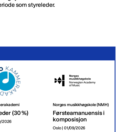
riode som styreleder.
erakademi
Norges musikkhøgskole (NMH)
Tr
eder (30 %)
Førsteamanuensis i
Da
komposisjon
09/2026
Tr
Oslo | 01/09/2026