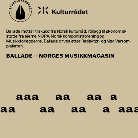
Ballade mottar tilskudd fra Norsk kulturråd, i tillegg til økonomisk
støtte fra eierne NOPA, Norsk komponistforening og
Musikkforleggerne. Ballade drives etter Redaktør- og Vær Varsom-
plakaten.
BALLADE — NORGES MUSIKKMAGASIN
a
a
a
a
a
a
a
a
a
a
a
a
a
a
a
a
a