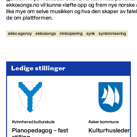
ekkosongs.no vil kunne «løfte opp og frem nye norske 
like mye om selve musikken og hva den skaper av følel
de om plattformen.
ekko agency
ekkosongs
innkopiering
synk
synkronisering
Ledige stillinger
Kvinnherad kulturskule
Asker kommune
Pianopedagog – fast
Kulturhusleder
stilling