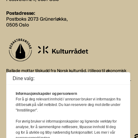
Postadresse:
Postboks 2073 Grünerløkka,
0505 Oslo
Ballade mottar tilskudd fra Norsk kulturråd, i tillegg til økonomisk
støtte fra eierne NOPA, Norsk komponistforening og
Dine valg:
Musikkforleggerne. Ballade drives etter Redaktør- og Vær Varsom-
plakaten.
Informasjonskapsler og personvern
BALLADE — NORGES MUSIKKMAGASIN
For å gi deg relevant innhold / annonser bruker vi informasjon fra
ditt besøk på vårt nettsted. Du kan reservere deg mot dette under
"Innstillinger".
For øvrig bruker vi informasjonskapsler og lignende verktøy for
analyse, for å sammenligne nettlesere, tilpasse innhold til deg
a
a
a
a
a
a
a
a
a
a
og for å utvikle og tilby nødvendig funksjonalitet. Les mer i vår