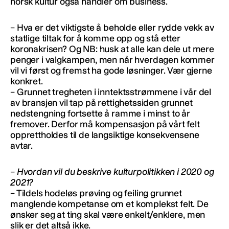
norsk kultur også handler om business.
– Hva er det viktigste å beholde eller rydde vekk av
statlige tiltak for å komme opp og stå etter
koronakrisen? Og NB: husk at alle kan dele ut mere
penger i valgkampen, men når hverdagen kommer
vil vi først og fremst ha gode løsninger. Vær gjerne
konkret.
– Grunnet tregheten i inntektsstrømmene i vår del
av bransjen vil tap på rettighetssiden grunnet
nedstengning fortsette å ramme i minst to år
fremover. Derfor må kompensasjon på vårt felt
opprettholdes til de langsiktige konsekvensene
avtar.
– Hvordan vil du beskrive kulturpolitikken i 2020 og
2021?
– Tildels hodeløs prøving og feiling grunnet
manglende kompetanse om et komplekst felt. De
ønsker seg at ting skal være enkelt/enklere, men
slik er det altså ikke.