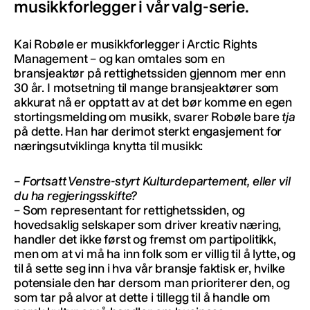
musikkforlegger i vår valg-serie.
Kai Robøle er musikkforlegger i Arctic Rights
Management – og kan omtales som en
bransjeaktør på rettighetssiden gjennom mer enn
30 år. I motsetning til mange bransjeaktører som
akkurat nå er opptatt av at det bør komme en egen
stortingsmelding om musikk, svarer Robøle bare
tja
på dette. Han har derimot sterkt engasjement for
næringsutviklinga knytta til musikk:
– Fortsatt Venstre-styrt Kulturdepartement, eller vil
du ha regjeringsskifte?
– Som representant for rettighetssiden, og
hovedsaklig selskaper som driver kreativ næring,
handler det ikke først og fremst om partipolitikk,
men om at vi må ha inn folk som er villig til å lytte, og
til å sette seg inn i hva vår bransje faktisk er, hvilke
potensiale den har dersom man prioriterer den, og
som tar på alvor at dette i tillegg til å handle om