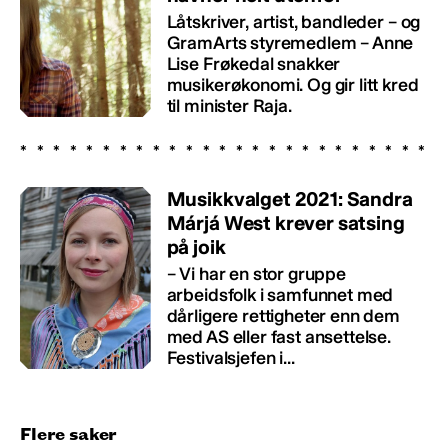
Låtskriver, artist, bandleder – og
GramArts styremedlem – Anne
Lise Frøkedal snakker
musikerøkonomi. Og gir litt kred
til minister Raja.
Musikkvalget 2021: Sandra
Márjá West krever satsing
på joik
– Vi har en stor gruppe
arbeidsfolk i samfunnet med
dårligere rettigheter enn dem
med AS eller fast ansettelse.
Festivalsjefen i...
Flere saker