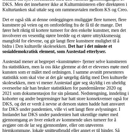
DKS. Men det innebærer ikke at Kulturministeren eller direktøren i
Kulturtanken skal uttale seg om rammeavtalen mellom KS og Creo.
Det er også slik at denne omleggingen muliggjør flere turneer, flere
kunstnere på veien og en omfordeling fra de få til de mange. Det
fører helt riktig til kortere turneer for den enkelte kunstner, men det
involverer en vesentlig større bredde og et større uttrykksmessig
mangfold for elevene, og gir langt flere kunstnere mulighet til å
bidra i Den kulturelle skolesekken.
Det har i det minste et
sosialdemokratisk element, som Austestad etterlyser.
Austestad mener at begrepet «kunstmøter» fjerner selve kunstneren
fra statistikken, men la oss ikke glemme at det er elevenes møte med
kunsten som er målet med ordningen. I samme avsnitt presenteres
statistikk som skal vise at det går sørgelig dårlig med Den kulturelle
skolesekken, men vi mener Austestad gjør seg skyldig i en uheldig
overseelse når han bruker statistikken for pandemiårene 2020 og
2021 som dokumentasjon for sin påstand. Nedstengning, inndeling i
kohorter og andre begrensinger har hatt store konsekvenser også for
DKS, og det er verdt å nevne at dersom staten hadde hatt ansvaret
for DKS under pandemien, ville vi sett langt flere avlysninger. I
Innlandet har DKS under pandemien hatt ukentlige møter med
gjennomgang av hver enkelt av kommende ukes turneer for å
avgjøre om de lar seg gjennomføre, eller om utøverens
hjemkommune, lokale smitteutbrudd eller annet er til hinder. Så