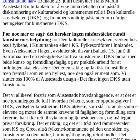
kunstnarane har»
(Ballade 23. juni) beskylder Hans Martin
Austestad Kulturtanken for å vike unna debatten om påstått
diskriminering av kulturarbeid og kunstnernes rolle i Den kulturelle
skoelsekken (DKS), og fremmer samtidig påstander om dårlige
betingelser for kunstnerne i DKS.
Før noe mer er sagt; det hersker ingen misforståelse rundt
kunstnernes betydning
for Den kulturelle skolesekken, verken hos
oss i fylkene, i Kulturtanken eller i KS. Fylkesordfører i Innlandet,
Even Aleksander Hagen, avslutter sitt tilsvar (Ballade 15. juni) til
Sarromaa med en redegjørelse for hva kunstnerne i DKS bidrar med
både kunst- og formidlingsfaglig og av praktisk arbeid for at
ordningen skal eksistere. Det er en saklig og faktisk fremstilling,
men fremstår som en ren hyllest, noe den også er ment som. Vi
slutter oss 100% til Austestads utsagn «Det finst ingen DKS utan
kunstnarar».
Det vi allikevel forstår som Austestads hovedanliggende, er at det er
noe grunnleggende feil i hvordan fylkene, som er oppdragsgiver i
DKS, verdsetter kunstnerne. DKS-utøvere, som står foran de samme
elevene og møter de samme kravene til faglighet og formidling som
lærerne, har ikke rett til sykelønn og tjenestepensjon, og må tegne
privat forsikring. Det er riktig, og det er i tråd med rammeavtalen
som KS og Creo, altså fylkene/kommunene på den ene siden og
kunstnerne på den andre, har inngått og nylig reforhandlet. Det