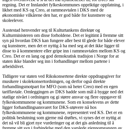
regning. Det er Innlandet fylkeskommunes oppriktige oppfatning, i
likhet med KS og Creo, at rammeavtalen i DKS med de
økonomiske vilkårene den har, er god både for kunstnere og
skoleelever.
Austestad henvender seg til Kulturtankens direktør og
Kulturministeren om disse forholdene. Det er legitimt å fremme sitt
syn på hvordan DKS kan fungere aller best til glede for både elever
og kunstnere, men det er nyttig å ha med seg at det ikke ligger til
disse to å kommentere eller gripe inn i rammeavtalen mellom KS og
Creo. Det er en lang og god demokratisk tradisjon i Norge for at
staten ikke blander seg inn i forhandlinger mellom partene i
arbeidslivet.
Tidligere var staten ved Rikskonsertene direkte oppdragsgiver for
musikere i skolekonsertordningen, og derfor også direkte
forhandlingsmotpart for MFO (som nå heter Creo) med en egen
tariffavtale. Omleggingen av DKS hadde som mål å bygge ned det
statlige nivået i ordningen og gi større ansvar og flere oppgaver til
fylkeskommunene og kommunene. Som en konsekvens av dette
ligger forhandlingsansvaret for DKS-utøvere nå hos
fylkeskommunene og kommunene, representert ved KS. Det er en
politisk beslutning som gjerne må drøftes, vi synes det er nyttig at
det nå vil bli gjort nye vurderinger og at det gis anledning til å
fremme sitt syn i forbindelse med den varslede gjennomgangen av