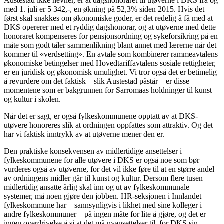
Austestad ikke nevner, er at dagshonoraret til utøverne i DKS fra og
med 1. juli er 5 342,-, en økning på 52,3% siden 2015. Hvis det
først skal snakkes om økonomiske goder, er det redelig å få med at
DKS opererer med et ryddig dagshonorar, og at utøverne med dette
honoraret kompenseres for pensjonsordning og sykeforsikring på en
måte som godt tåler sammenlikning blant annet med lærerne når det
kommer til «verdsetting». En avtale som kombinerer rammeavtalens
økonomiske betingelser med Hovedtariffavtalens sosiale rettigheter,
er en juridisk og økonomisk umulighet. Vi tror også det er betimelig
å revurdere om det faktisk – slik Austestad påstår – er disse
momentene som er bakgrunnen for Sarromaas holdninger til kunst
og kultur i skolen.
Når det er sagt, er også fylkeskommunene opptatt av at DKS-
utøvere honoreres slik at ordningen oppfattes som attraktiv. Og det
har vi faktisk inntrykk av at utøverne mener den er.
Den praktiske konsekvensen av midlertidige ansettelser i
fylkeskommunene for alle utøvere i DKS er også noe som bør
vurderes også av utøverne, for det vil ikke føre til at en større andel
av ordningens midler går til kunst og kultur. Dersom flere tusen
midlertidig ansatte årlig skal inn og ut av fylkeskommunale
systemer, må noen gjøre den jobben. HR-seksjonen i Innlandet
fylkeskommune har – sannsynligvis i likhet med sine kolleger i
andre fylkeskommuner – på ingen måte for lite å gjøre, og det er
ingen overdrivelse å si at det må nyansettelser til, for DKS sin