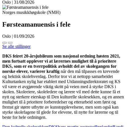
Oslo | 31/08/2026
Norges musikkhøgskole (NMH)
Førsteamanuensis i fele
Oslo | 01/09/2026
Se alle stillinger
DKS feiret 20-årsjubileum som nasjonal ordning høsten 2021,
men fortsatt opplever vi at lærernes mulighet til å prioritere
DKS, som er en tverrpolitisk avholdt del av skolegangen for
norske elever, varierer kraftig
når den må tilpasses en krevende
og hektisk skolehverdag. Derfor tror vi at nettopp samarbeidet
Kulturtanken nylig har etablert med Utdanningsdirektoratet og KS
vil være et avgjørende viktig skritt på veien med å styrke DKS i
skolen. Skoleeiere, skoleledere og lærere vil med dette kunne få et
nytt og sterkere eierskap til Den kulturelle skolesekken, og en annen
mulighet til å prioritere forberedelser og etterarbeid som først og
fremst gir større utbytte av kunstopplevelsene, men som også kan
styrke skolefagene til glede for elevene, til nytte for lærerne og til
beste for hele ordningen.
Den kultrelle skolesekken
DKS
hans martin austestad
Innlandet
Randi