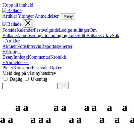
Hopp til innhald
Artikler
Ytringer
Anmeldelser
Meny
Forside
Kalender
Festivalguide
Ledige stillinger
Om
Ballade
Annonsering
Utdanning og kurs
Støtt Ballade
Arkiv
Søk
+
Artikler
Aktuelt
Notis
Intervju
Reportasje
Serier
+
Ytringer
Essay
Innlegg
Kommentar
Kronikk
+
Anmeldelser
Plater
Konserter
Festivaler
Bøker
Meld deg på vårt nyhetsbrev
Daglig
Ukentlig
a
a
a
a
a
a
a
a
a
a
a
a
a
a
a
a
a