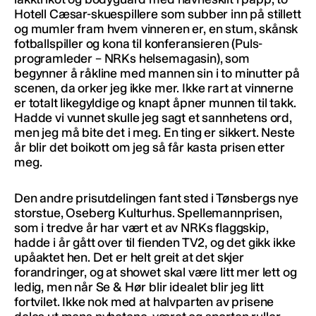
Hotell Cæsar-skuespillere som subber inn på stillett
og mumler fram hvem vinneren er, en stum, skånsk
fotballspiller og kona til konferansieren (Puls-
programleder – NRKs helsemagasin), som
begynner å råkline med mannen sin i to minutter på
scenen, da orker jeg ikke mer. Ikke rart at vinnerne
er totalt likegyldige og knapt åpner munnen til takk.
Hadde vi vunnet skulle jeg sagt et sannhetens ord,
men jeg må bite det i meg. En ting er sikkert. Neste
år blir det boikott om jeg så får kasta prisen etter
meg.
Den andre prisutdelingen fant sted i Tønsbergs nye
storstue, Oseberg Kulturhus. Spellemannprisen,
som i tredve år har vært et av NRKs flaggskip,
hadde i år gått over til fienden TV2, og det gikk ikke
upåaktet hen. Det er helt greit at det skjer
forandringer, og at showet skal være litt mer lett og
ledig, men når Se & Hør blir idealet blir jeg litt
fortvilet. Ikke nok med at halvparten av prisene