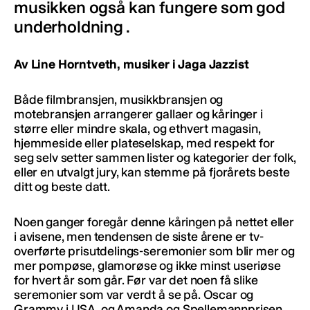
musikken også kan fungere som god
underholdning .
Av Line Horntveth, musiker i Jaga Jazzist
Både filmbransjen, musikkbransjen og
motebransjen arrangerer gallaer og kåringer i
større eller mindre skala, og ethvert magasin,
hjemmeside eller plateselskap, med respekt for
seg selv setter sammen lister og kategorier der folk,
eller en utvalgt jury, kan stemme på fjorårets beste
ditt og beste datt.
Noen ganger foregår denne kåringen på nettet eller
i avisene, men tendensen de siste årene er tv-
overførte prisutdelings-seremonier som blir mer og
mer pompøse, glamorøse og ikke minst useriøse
for hvert år som går. Før var det noen få slike
seremonier som var verdt å se på. Oscar og
Grammy i USA, og Amanda og Spellemannprisen