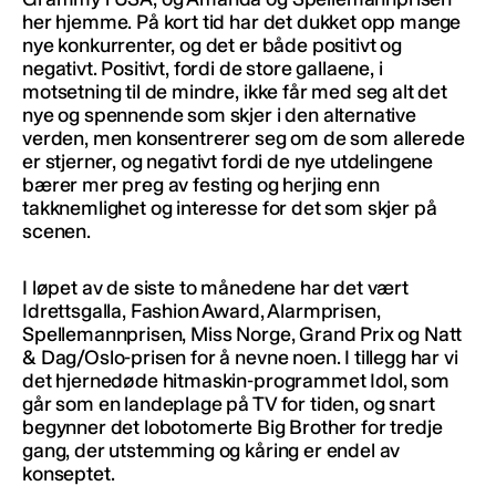
her hjemme. På kort tid har det dukket opp mange
nye konkurrenter, og det er både positivt og
negativt. Positivt, fordi de store gallaene, i
motsetning til de mindre, ikke får med seg alt det
nye og spennende som skjer i den alternative
verden, men konsentrerer seg om de som allerede
er stjerner, og negativt fordi de nye utdelingene
bærer mer preg av festing og herjing enn
takknemlighet og interesse for det som skjer på
scenen.
I løpet av de siste to månedene har det vært
Idrettsgalla, Fashion Award, Alarmprisen,
Spellemannprisen, Miss Norge, Grand Prix og Natt
& Dag/Oslo-prisen for å nevne noen. I tillegg har vi
det hjernedøde hitmaskin-programmet Idol, som
går som en landeplage på TV for tiden, og snart
begynner det lobotomerte Big Brother for tredje
gang, der utstemming og kåring er endel av
konseptet.