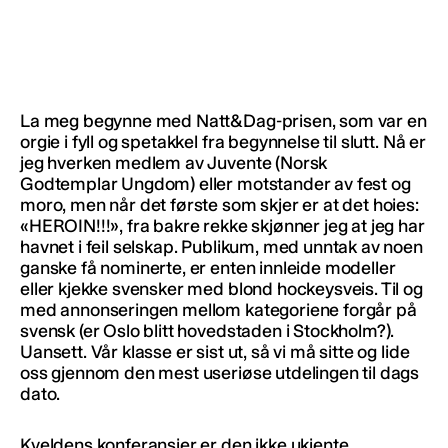
La meg begynne med Natt&Dag-prisen, som var en
orgie i fyll og spetakkel fra begynnelse til slutt. Nå er
jeg hverken medlem av Juvente (Norsk
Godtemplar Ungdom) eller motstander av fest og
moro, men når det første som skjer er at det hoies:
«HEROIN!!!», fra bakre rekke skjønner jeg at jeg har
havnet i feil selskap. Publikum, med unntak av noen
ganske få nominerte, er enten innleide modeller
eller kjekke svensker med blond hockeysveis. Til og
med annonseringen mellom kategoriene forgår på
svensk (er Oslo blitt hovedstaden i Stockholm?).
Uansett. Vår klasse er sist ut, så vi må sitte og lide
oss gjennom den mest useriøse utdelingen til dags
dato.
Kveldens konferansier er den ikke ukjente