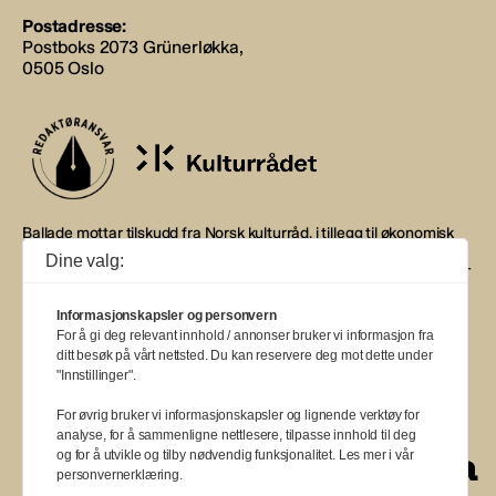
Postadresse:
Postboks 2073 Grünerløkka,
0505 Oslo
Ballade mottar tilskudd fra Norsk kulturråd, i tillegg til økonomisk
støtte fra eierne NOPA, Norsk komponistforening og
Dine valg:
Musikkforleggerne. Ballade drives etter Redaktør- og Vær Varsom-
plakaten.
Informasjonskapsler og personvern
BALLADE — NORGES MUSIKKMAGASIN
For å gi deg relevant innhold / annonser bruker vi informasjon fra
ditt besøk på vårt nettsted. Du kan reservere deg mot dette under
"Innstillinger".
For øvrig bruker vi informasjonskapsler og lignende verktøy for
analyse, for å sammenligne nettlesere, tilpasse innhold til deg
a
a
a
a
a
a
a
a
a
og for å utvikle og tilby nødvendig funksjonalitet. Les mer i vår
personvernerklæring.