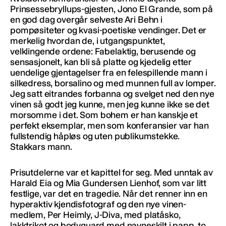
Prinsessebryllups-gjesten, Jono El Grande, som på
en god dag overgår selveste Ari Behn i
pompøsiteter og kvasi-poetiske vendinger. Det er
merkelig hvordan de, i utgangspunktet,
velklingende ordene: Fabelaktig, berusende og
sensasjonelt, kan bli så platte og kjedelig etter
uendelige gjentagelser fra en felespillende mann i
silkedress, borsalino og med munnen full av lomper.
Jeg satt eitrandes forbanna og svelget ned den nye
vinen så godt jeg kunne, men jeg kunne ikke se det
morsomme i det. Som bohem er han kanskje et
perfekt eksemplar, men som konferansier var han
fullstendig håpløs og uten publikumstekke.
Stakkars mann.
Prisutdelerne var et kapittel for seg. Med unntak av
Harald Eia og Mia Gundersen Lienhof, som var litt
festlige, var det en tragedie. Når det renner inn en
hyperaktiv kjendisfotograf og den nye vinen-
medlem, Per Heimly, J-Diva, med platåsko,
lakktrikot og bodyguard med navneskilt i papp, to