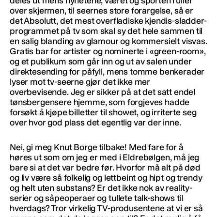
deles ut mens nyhetene, været og sporten ruller
over skjermen, til seernes store forargelse, så er
det Absolutt, det mest overfladiske kjendis-sladder-
programmet på tv som skal sy det hele sammen til
en salig blanding av glamour og kommersielt visvas.
Gratis bar for artister og nominerte i «green-room»,
og et publikum som går inn og ut av salen under
direktesending for påfyll, mens tomme benkerader
lyser mot tv-seerne gjør det ikke mer
overbevisende. Jeg er sikker på at det satt endel
tønsbergensere hjemme, som forgjeves hadde
forsøkt å kjøpe billetter til showet, og irriterte seg
over hvor god plass det egentlig var der inne.
Nei, gi meg Knut Borge tilbake! Med fare for å
høres ut som om jeg er med i Eldrebølgen, må jeg
bare si at det var bedre før. Hvorfor må alt på død
og liv være så folkelig og lettbeint og hipt og trendy
og helt uten substans? Er det ikke nok av reality-
serier og såpeoperaer og tullete talk-shows til
hverdags? Tror virkelig TV-produsentene at vi er så