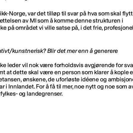
-Norge, var det tilløp til svar på hva som skal flyt
opprettelsen av MI som å komme denne strukturen i
 på området vi ville satse på, i det frie, profesjone
tivt/kunstnerisk? Blir det mer enn å generere
ke leder vil nok være forholdsvis avgjørende for sva
mt at dette skal være en person som klarer å kople 
tansen, ønskene, de uforløste idéene og ambisjo
ar i Innlandet. For å få til mer, noe nytt og noe som a
e fylkes- og landegrenser.