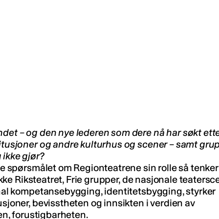
ndet – og den nye lederen som dere nå har søkt ette
titusjoner og andre kulturhus og scener – samt grup
 ikke gjør?
mme spørsmålet om Regionteatrene sin rolle så tenker
 ikke Riksteatret, Frie grupper, de nasjonale teatersc
ional kompetansebygging, identitetsbygging, styrker
usjoner, bevisstheten og innsikten i verdien av
ten, forustigbarheten.