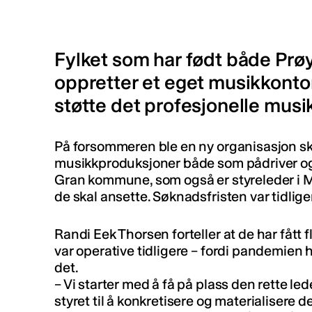
Fylket som har født både Prø
oppretter et eget musikkontor
støtte det profesjonelle musik
På forsommeren ble en ny organisasjon skap
musikkproduksjoner både som pådriver og i
Gran kommune, som også er styreleder i M
de skal ansette. Søknadsfristen var tidlig
Randi Eek Thorsen forteller at de har fått
var operative tidligere – fordi pandemien h
det.
– Vi starter med å få på plass den rette 
styret til å konkretisere og materialisere 