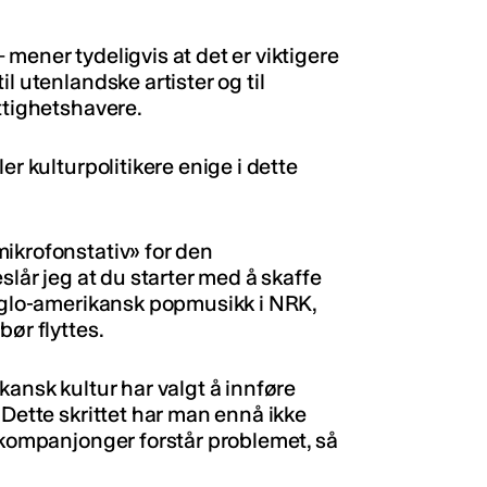
mener tydeligvis at det er viktigere
l utenlandske artister og til
ttighetshavere.
er kulturpolitikere enige i dette
ikrofonstativ» for den
slår jeg at du starter med å skaffe
anglo-amerikansk popmusikk i NRK,
bør flyttes.
kansk kultur har valgt å innføre
 Dette skrittet har man ennå ikke
s kompanjonger forstår problemet, så