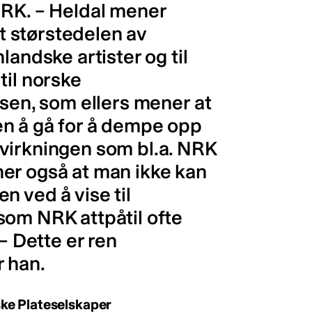
NRK. – Heldal mener
at størstedelen av
landske artister og til
til norske
lsen, som ellers mener at
n å gå for å dempe opp
virkningen som bl.a. NRK
er også at man ikke kan
n ved å vise til
som NRK attpåtil ofte
 – Dette er ren
 han.
ke Plateselskaper