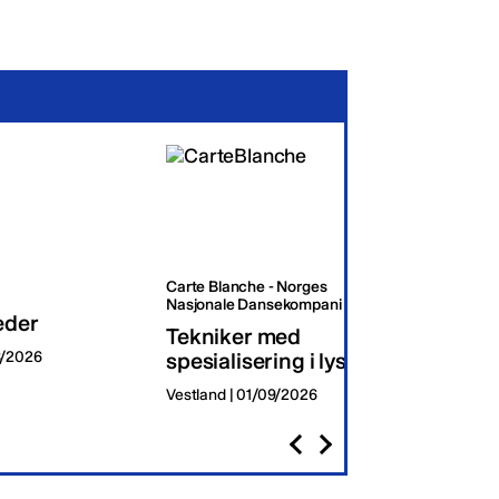
Carte Blanche - Norges
Oslo K
Nasjonale Dansekompani
eder
Dagli
Tekniker med
8/2026
spesialisering i lys
Oslo | 
Vestland | 01/09/2026