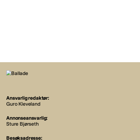
Ansvarlig redaktør:
Guro Kleveland
Annonseansvarlig:
Sture Bjørseth
Besøksadresse: