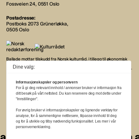
Fossveien 24, 0551 Oslo
Postadresse:
Postboks 2073 Grünerløkka,
0505 Oslo
Ballade mottar tilskudd fra Norsk kulturråd, i tillegg til økonomisk
støtte fra eierne NOPA, Norsk komponistforening og
Dine valg:
Musikkforleggerne. Ballade drives etter Redaktør- og Vær Varsom-
plakaten.
Informasjonskapsler og personvern
BALLADE — NORGES MUSIKKMAGASIN
For å gi deg relevant innhold / annonser bruker vi informasjon fra
ditt besøk på vårt nettsted. Du kan reservere deg mot dette under
"Innstillinger".
For øvrig bruker vi informasjonskapsler og lignende verktøy for
analyse, for å sammenligne nettlesere, tilpasse innhold til deg
a
a
a
a
a
a
a
a
a
a
og for å utvikle og tilby nødvendig funksjonalitet. Les mer i vår
personvernerklæring.
a
a
a
a
a
a
a