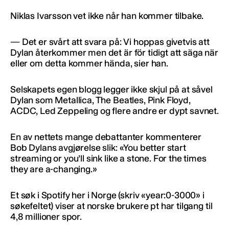
Niklas Ivarsson vet ikke når han kommer tilbake.
— Det er svårt att svara på: Vi hoppas givetvis att
Dylan återkommer men det är för tidigt att säga när
eller om detta kommer hända, sier han.
Selskapets egen blogg legger ikke skjul på at såvel
Dylan som Metallica, The Beatles, Pink Floyd,
ACDC, Led Zeppeling og flere andre er dypt savnet.
En av nettets mange debattanter kommenterer
Bob Dylans avgjørelse slik: «You better start
streaming or you’ll sink like a stone. For the times
they are a-changing.»
Et søk i Spotify her i Norge (skriv «year:0-3000» i
søkefeltet) viser at norske brukere pt har tilgang til
4,8 millioner spor.