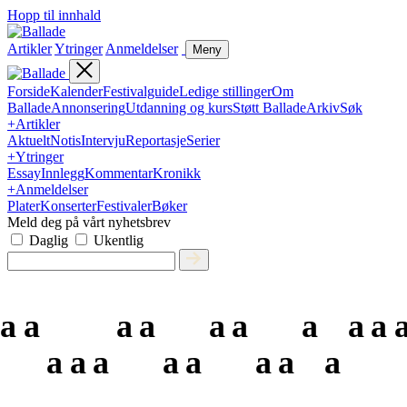
Hopp til innhald
Artikler
Ytringer
Anmeldelser
Meny
Forside
Kalender
Festivalguide
Ledige stillinger
Om
Ballade
Annonsering
Utdanning og kurs
Støtt Ballade
Arkiv
Søk
+
Artikler
Aktuelt
Notis
Intervju
Reportasje
Serier
+
Ytringer
Essay
Innlegg
Kommentar
Kronikk
+
Anmeldelser
Plater
Konserter
Festivaler
Bøker
Meld deg på vårt nyhetsbrev
Daglig
Ukentlig
a
a
a
a
a
a
a
a
a
a
a
a
a
a
a
a
a